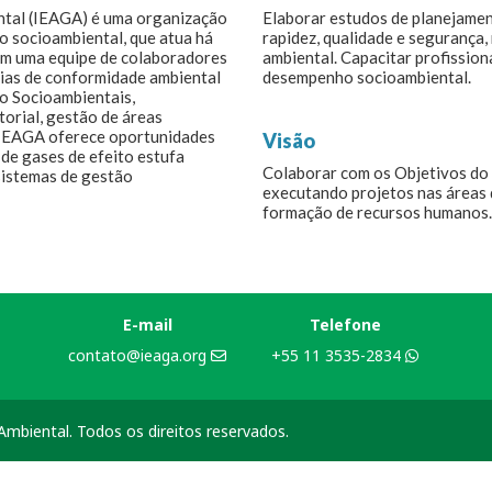
ntal (IEAGA) é uma organização
Elaborar estudos de planejame
o socioambiental, que atua há
rapidez, qualidade e segurança, 
com uma equipe de colaboradores
ambiental. Capacitar profission
rias de conformidade ambiental
desempenho socioambiental.
ão Socioambientais,
orial, gestão de áreas
O IEAGA oferece oportunidades
Visão
de gases de efeito estufa
Colaborar com os Objetivos do
sistemas de gestão
executando projetos nas áreas 
formação de recursos humanos.
E-mail
Telefone
contato@ieaga.org
+55 11 3535-2834
mbiental. Todos os direitos reservados.